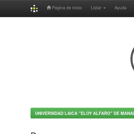
Página de inicio
Listar
Ayuda
Skip
navigation
UNIVERSIDAD LAICA "ELOY ALFARO" DE MANA