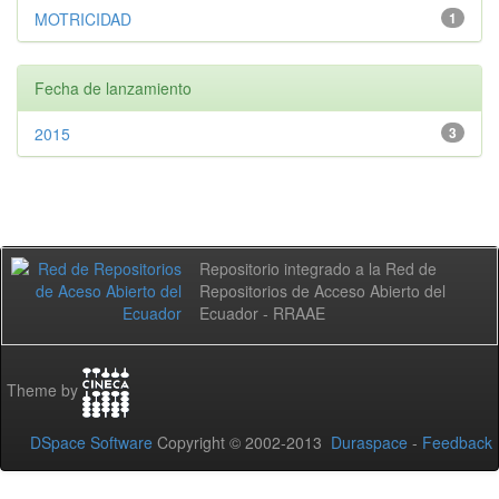
MOTRICIDAD
1
Fecha de lanzamiento
2015
3
Repositorio integrado a la Red de
Repositorios de Acceso Abierto del
Ecuador - RRAAE
Theme by
DSpace Software
Copyright © 2002-2013
Duraspace
-
Feedback