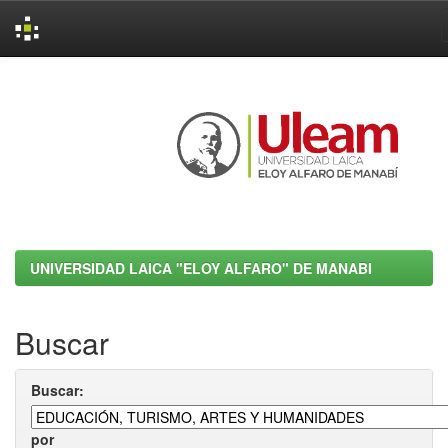
Skip
navigation
UNIVERSIDAD LAICA "ELOY ALFARO" DE MANABI
Buscar
Buscar:
por