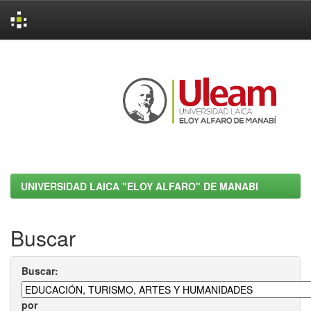
Skip
navigation
UNIVERSIDAD LAICA "ELOY ALFARO" DE MANABI
Buscar
Buscar:
por