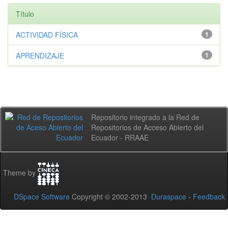
Título
ACTIVIDAD FÍSICA
1
APRENDIZAJE
1
Repositorio integrado a la Red de
Repositorios de Acceso Abierto del
Ecuador - RRAAE
Theme by
DSpace Software
Copyright © 2002-2013
Duraspace
-
Feedback