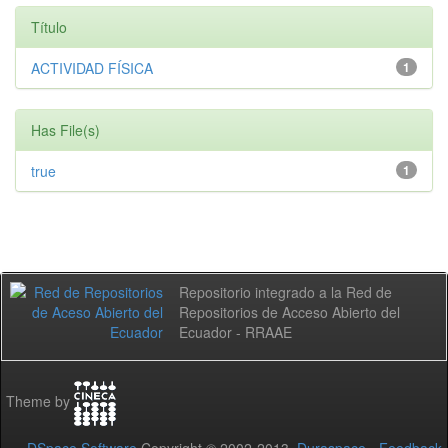
Título
ACTIVIDAD FÍSICA
1
Has File(s)
true
1
Repositorio integrado a la Red de
Repositorios de Acceso Abierto del
Ecuador - RRAAE
Theme by
DSpace Software
Copyright © 2002-2013
Duraspace
-
Feedback