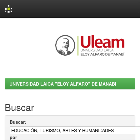
Skip
navigation
UNIVERSIDAD LAICA "ELOY ALFARO" DE MANABI
Buscar
Buscar:
por