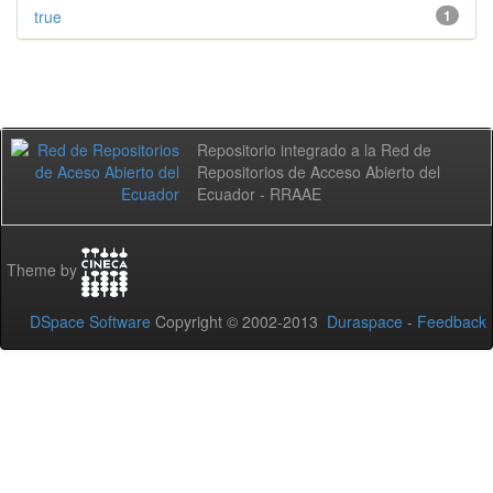
true
1
Repositorio integrado a la Red de
Repositorios de Acceso Abierto del
Ecuador - RRAAE
Theme by
DSpace Software
Copyright © 2002-2013
Duraspace
-
Feedback