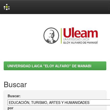
Skip
navigation
UNIVERSIDAD LAICA "ELOY ALFARO" DE MANABI
Buscar
Buscar:
por