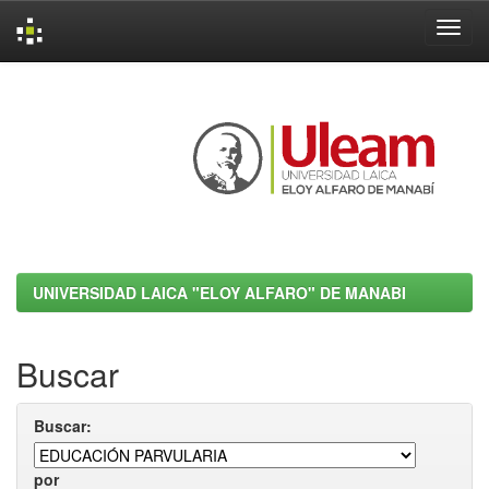
Skip
navigation
UNIVERSIDAD LAICA "ELOY ALFARO" DE MANABI
Buscar
Buscar:
por