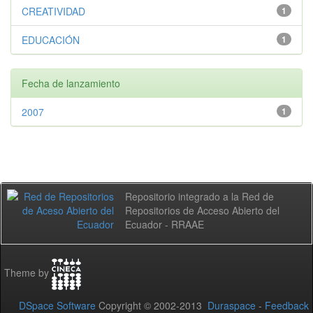
CREATIVIDAD
1
EDUCACIÓN
1
Fecha de lanzamiento
2007
1
Repositorio integrado a la Red de
Repositorios de Acceso Abierto del
Ecuador - RRAAE
Theme by
DSpace Software
Copyright © 2002-2013
Duraspace
-
Feedback