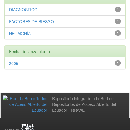
DIAGNÓSTICO
1
FACTORES DE RIESGO
1
NEUMONÍA
1
Fecha de lanzamiento
2005
1
Repositorio integrado a la Red de
Repositorios de Acceso Abierto del
Ecuador - RRAAE
Theme by