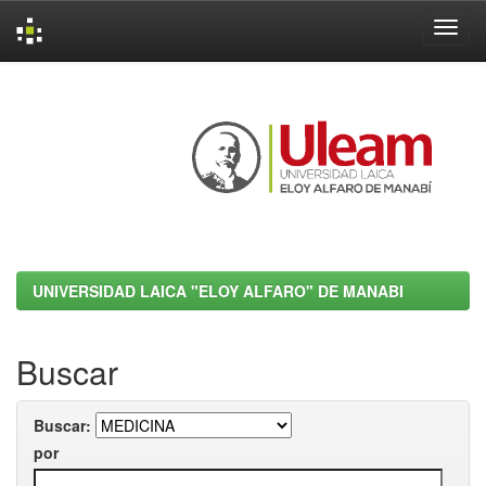
Skip
navigation
UNIVERSIDAD LAICA "ELOY ALFARO" DE MANABI
Buscar
Buscar:
por