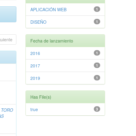
APLICACIÓN WEB
1
DISEÑO
1
guiente
Fecha de lanzamiento
2016
1
2017
1
2019
1
Has File(s)
true
3
;
TORO
AS