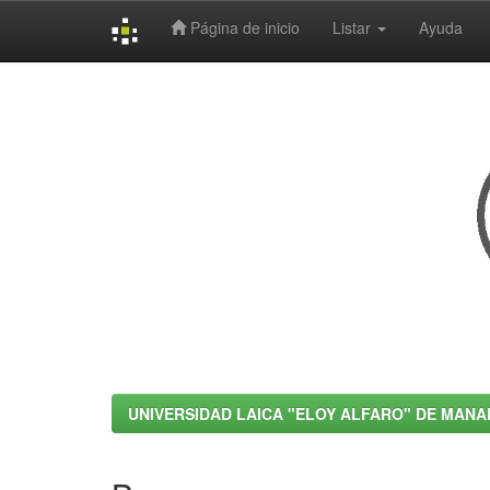
Página de inicio
Listar
Ayuda
Skip
navigation
UNIVERSIDAD LAICA "ELOY ALFARO" DE MANA