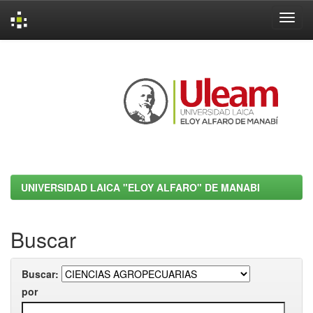
Skip
navigation
UNIVERSIDAD LAICA "ELOY ALFARO" DE MANABI
Buscar
Buscar:
por