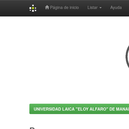
Página de inicio
Listar
Ayuda
Skip
navigation
UNIVERSIDAD LAICA "ELOY ALFARO" DE MANA