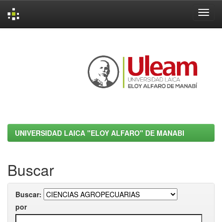
Skip
navigation
UNIVERSIDAD LAICA "ELOY ALFARO" DE MANABI
Buscar
Buscar:
por