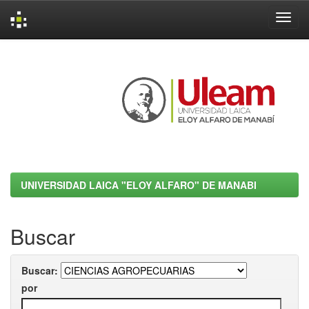
Skip
navigation
UNIVERSIDAD LAICA "ELOY ALFARO" DE MANABI
Buscar
Buscar:
por