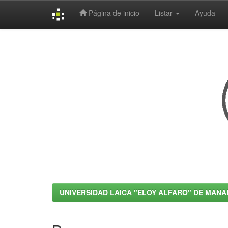
Página de inicio
Listar
Ayuda
Skip
navigation
UNIVERSIDAD LAICA "ELOY ALFARO" DE MANA