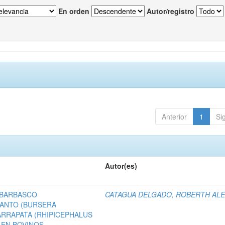
En orden
Autor/registro
Anterior
1
Si
Autor(es)
 BARBASCO
CATAGUA DELGADO, ROBERTH AL
SANTO (BURSERA
RRAPATA (RHIPICEPHALUS
 EN BOVINOS.