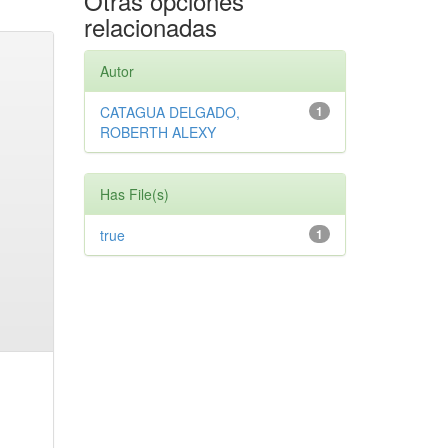
Otras opciones
relacionadas
Autor
CATAGUA DELGADO,
1
ROBERTH ALEXY
Has File(s)
true
1