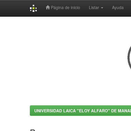
Página de inicio
Listar
Ayuda
Skip
navigation
UNIVERSIDAD LAICA "ELOY ALFARO" DE MANA