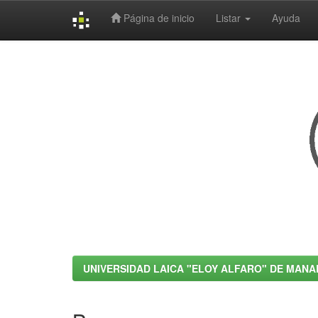
Página de inicio
Listar
Ayuda
Skip
navigation
UNIVERSIDAD LAICA "ELOY ALFARO" DE MANA