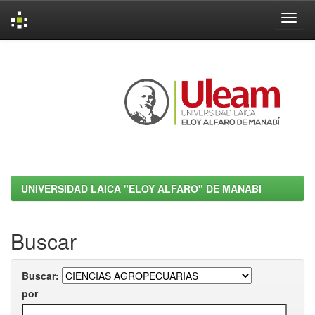
Skip
navigation
UNIVERSIDAD LAICA "ELOY ALFARO" DE MANABI
Buscar
Buscar:
por