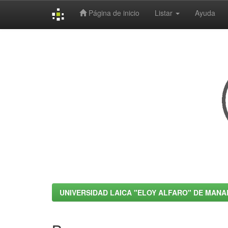
Página de inicio
Listar
Ayuda
Skip
navigation
UNIVERSIDAD LAICA "ELOY ALFARO" DE MANA