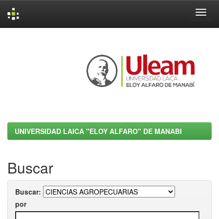
Skip
navigation
UNIVERSIDAD LAICA "ELOY ALFARO" DE MANABI
Buscar
Buscar:
por