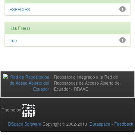
ESPECIES
1
Has File(s)
true
1
Repositorio integrado a la Red de
Repositorios de Acceso Abierto del
Ecuador - RRAAE
Theme by
DSpace Software
Copyright © 2002-2013
Duraspace
-
Feedback