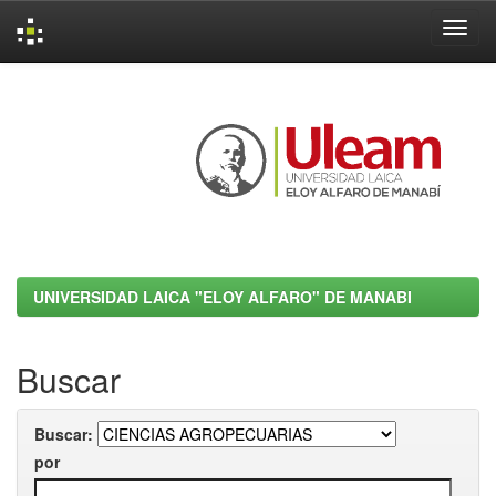
Skip
navigation
UNIVERSIDAD LAICA "ELOY ALFARO" DE MANABI
Buscar
Buscar:
por