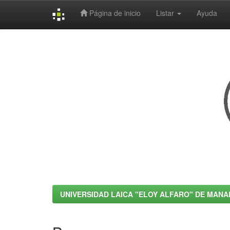
Página de inicio
Listar
Ayuda
Skip
navigation
UNIVERSIDAD LAICA "ELOY ALFARO" DE MANA