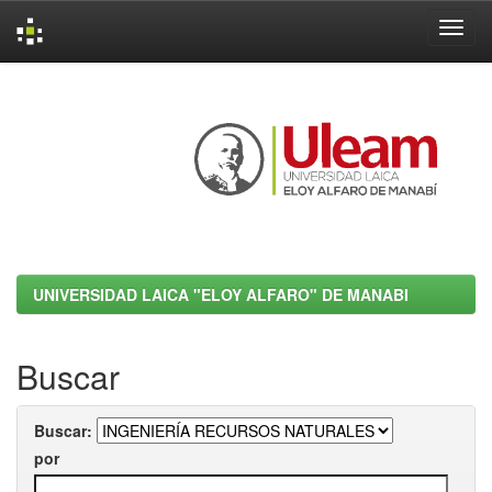
Skip
navigation
UNIVERSIDAD LAICA "ELOY ALFARO" DE MANABI
Buscar
Buscar:
por