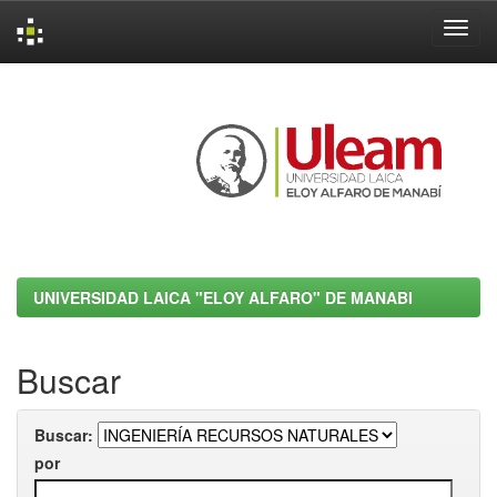
Skip
navigation
UNIVERSIDAD LAICA "ELOY ALFARO" DE MANABI
Buscar
Buscar:
por