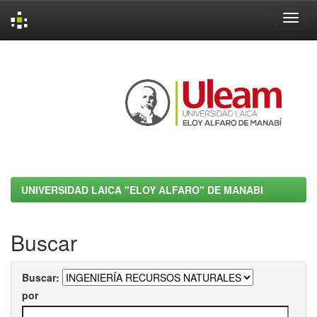
Skip
navigation
UNIVERSIDAD LAICA "ELOY ALFARO" DE MANABI
Buscar
Buscar:
por