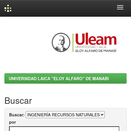
Skip
navigation
UNIVERSIDAD LAICA "ELOY ALFARO" DE MANABI
Buscar
Buscar:
por