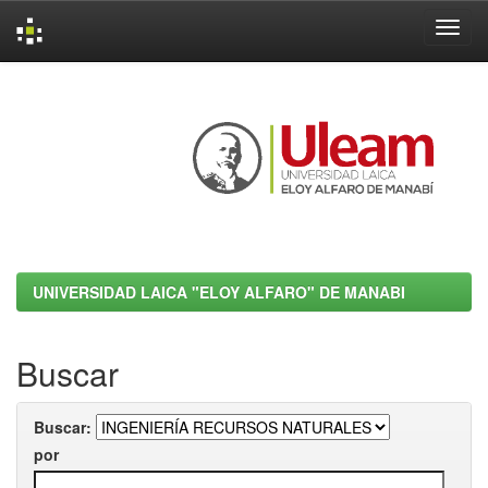
Skip
navigation
UNIVERSIDAD LAICA "ELOY ALFARO" DE MANABI
Buscar
Buscar:
por