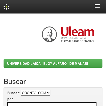
Skip
navigation
UNIVERSIDAD LAICA "ELOY ALFARO" DE MANABI
Buscar
Buscar:
por