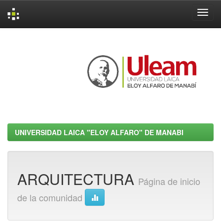
Skip
navigation
UNIVERSIDAD LAICA "ELOY ALFARO" DE MANABI
ARQUITECTURA
Página de inicio
de la comunidad