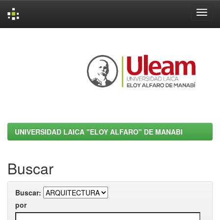
Skip
navigation
UNIVERSIDAD LAICA "ELOY ALFARO" DE MANABI
Buscar
Buscar:
por