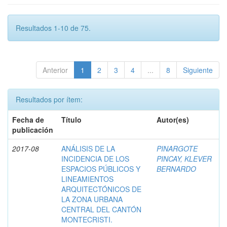
Resultados 1-10 de 75.
Anterior
1
2
3
4
...
8
Siguiente
Resultados por ítem:
Fecha de
Título
Autor(es)
publicación
2017-08
ANÁLISIS DE LA
PINARGOTE
INCIDENCIA DE LOS
PINCAY, KLEVER
ESPACIOS PÚBLICOS Y
BERNARDO
LINEAMIENTOS
ARQUITECTÓNICOS DE
LA ZONA URBANA
CENTRAL DEL CANTÓN
MONTECRISTI.