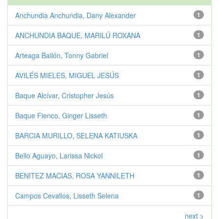
Anchundia Anchundia, Dany Alexander
1
ANCHUNDIA BAQUE, MARILÚ ROXANA
1
Arteaga Bailón, Tonny Gabriel
1
AVILÉS MIELES, MIGUEL JESÚS
1
Baque Alcívar, Cristopher Jesús
1
Baque Fienco, Ginger Lisseth
1
BARCIA MURILLO, SELENA KATIUSKA
1
Bello Aguayo, Larissa Nickol
1
BENITEZ MACIAS, ROSA YANNILETH
1
Campos Cevallos, Lisseth Selena
1
next >