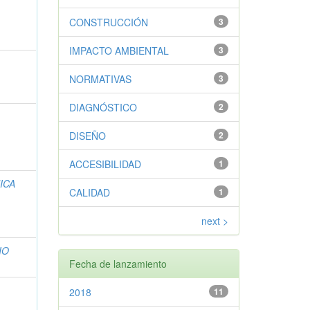
CONSTRUCCIÓN
3
IMPACTO AMBIENTAL
3
NORMATIVAS
3
DIAGNÓSTICO
2
DISEÑO
2
ACCESIBILIDAD
1
ICA
CALIDAD
1
next >
IO
Fecha de lanzamiento
2018
11