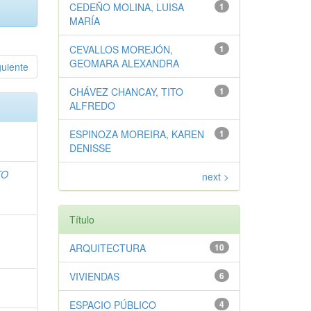
CEDEÑO MOLINA, LUISA
1
MARÍA
CEVALLOS MOREJÓN,
1
GEOMARA ALEXANDRA
guiente
CHÁVEZ CHANCAY, TITO
1
ALFREDO
ESPINOZA MOREIRA, KAREN
1
DENISSE
TO
next >
Título
ARQUITECTURA
10
VIVIENDAS
6
ESPACIO PÚBLICO
4