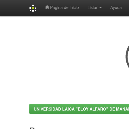
Página de inicio
Listar
Ayuda
Skip
navigation
UNIVERSIDAD LAICA "ELOY ALFARO" DE MANA