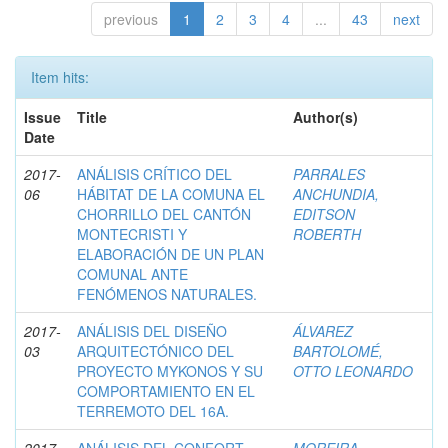
previous
1
2
3
4
...
43
next
Item hits:
Issue
Title
Author(s)
Date
2017-
ANÁLISIS CRÍTICO DEL
PARRALES
06
HÁBITAT DE LA COMUNA EL
ANCHUNDIA,
CHORRILLO DEL CANTÓN
EDITSON
MONTECRISTI Y
ROBERTH
ELABORACIÓN DE UN PLAN
COMUNAL ANTE
FENÓMENOS NATURALES.
2017-
ANÁLISIS DEL DISEÑO
ÁLVAREZ
03
ARQUITECTÓNICO DEL
BARTOLOMÉ,
PROYECTO MYKONOS Y SU
OTTO LEONARDO
COMPORTAMIENTO EN EL
TERREMOTO DEL 16A.
2017
ANÁLISIS DEL CONFORT
MOREIRA