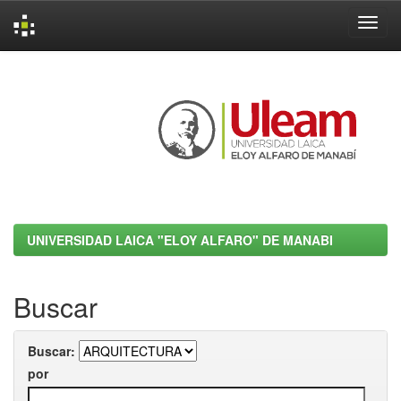
Skip
navigation
UNIVERSIDAD LAICA "ELOY ALFARO" DE MANABI
Buscar
Buscar:
por