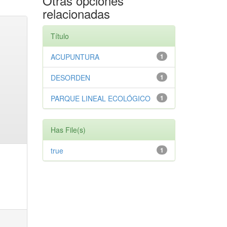
Otras opciones
relacionadas
Título
ACUPUNTURA
1
DESORDEN
1
PARQUE LINEAL ECOLÓGICO
1
Has File(s)
true
1