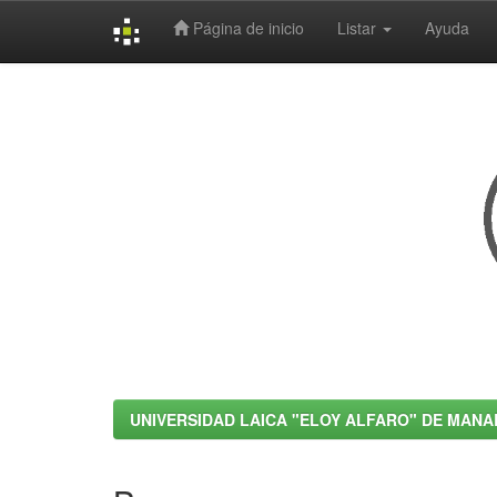
Página de inicio
Listar
Ayuda
Skip
navigation
UNIVERSIDAD LAICA "ELOY ALFARO" DE MANA