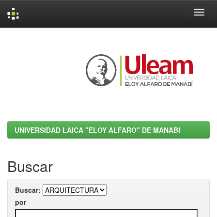
Skip
navigation
UNIVERSIDAD LAICA "ELOY ALFARO" DE MANABI
Buscar
Buscar:
por