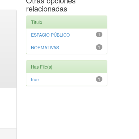
Otras opciones
relacionadas
Título
ESPACIO PÚBLICO
1
NORMATIVAS
1
Has File(s)
true
1