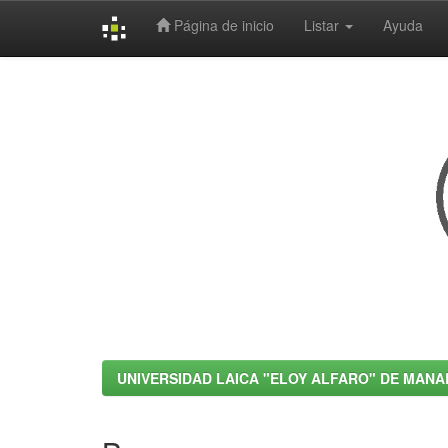
Página de inicio
Listar
Ayuda
Skip
navigation
UNIVERSIDAD LAICA "ELOY ALFARO" DE MANA