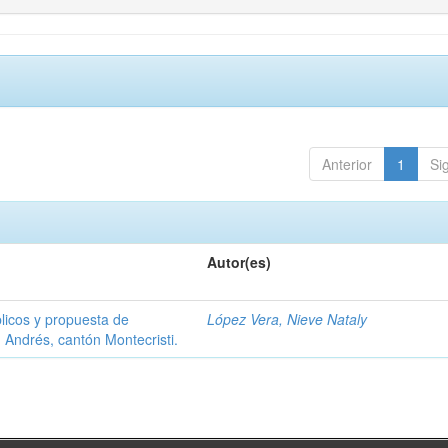
Anterior
1
Si
Autor(es)
úblicos y propuesta de
López Vera, Nieve Nataly
n Andrés, cantón Montecristi.