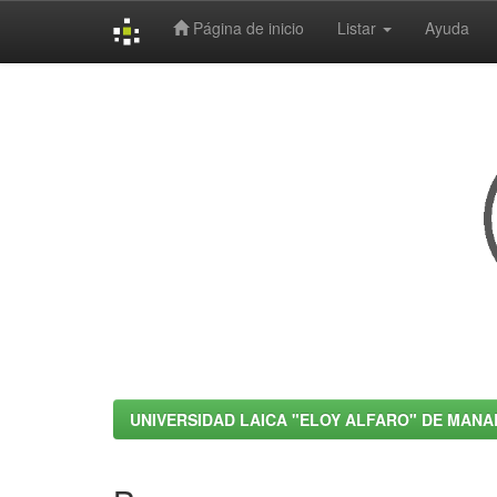
Página de inicio
Listar
Ayuda
Skip
navigation
UNIVERSIDAD LAICA "ELOY ALFARO" DE MANA