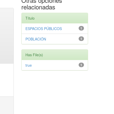
Otras opciones
relacionadas
Título
ESPACIOS PÚBLICOS
1
POBLACIÓN
1
Has File(s)
true
1