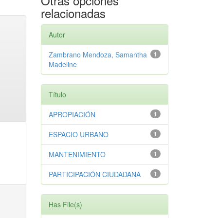
Otras opciones
relacionadas
Autor
Zambrano Mendoza, Samantha
1
Madeline
Título
APROPIACIÓN
1
ESPACIO URBANO
1
MANTENIMIENTO
1
PARTICIPACIÓN CIUDADANA
1
Has File(s)