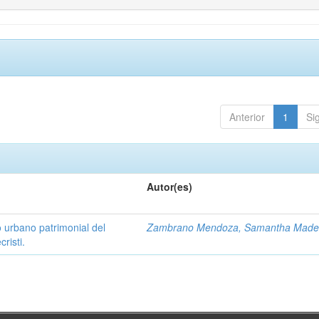
Anterior
1
Si
Autor(es)
o urbano patrimonial del
Zambrano Mendoza, Samantha Madel
risti.