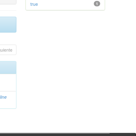
true
1
guiente
ine