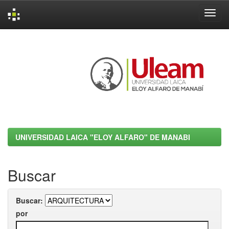
Skip
navigation
UNIVERSIDAD LAICA "ELOY ALFARO" DE MANABI
Buscar
Buscar:
por