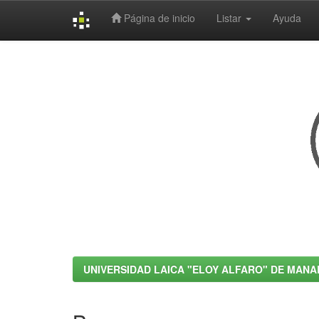
Página de inicio
Listar
Ayuda
Skip
navigation
UNIVERSIDAD LAICA "ELOY ALFARO" DE MANA