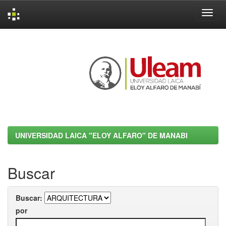
Skip
navigation
UNIVERSIDAD LAICA "ELOY ALFARO" DE MANABI
Buscar
Buscar:
por