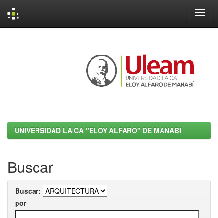
Skip
navigation
UNIVERSIDAD LAICA "ELOY ALFARO" DE MANABI
Buscar
Buscar:
por