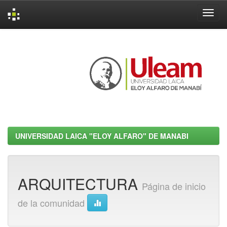
Skip
navigation
UNIVERSIDAD LAICA "ELOY ALFARO" DE MANABI
ARQUITECTURA
Página de inicio
de la comunidad