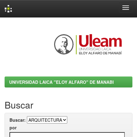
Skip
navigation
UNIVERSIDAD LAICA "ELOY ALFARO" DE MANABI
Buscar
Buscar:
por