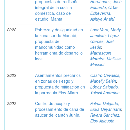
propuestas de rediseño
Hernández, José
integral de la cocina
Eduardo
;
Orbe
doméstica, caso de
Echeverría,
estudio: Manta.
Ashlye Anahí
2022
Pobreza y desigualdad en
Loor Vera, Merly
la zona sur de Manabí,
Jamileth
;
López
propuesta de
Garcés, Joel
mancomunidad como
Jesús
;
herramienta de desarrollo
Marrasquin
local.
Moreira, Melissa
Massiel
2022
Asentamientos precarios
Castro Cevallos,
en zonas de riesgo y
Mabelly Belén
;
propuesta de mitigación en
López Salgado,
la parroquia Eloy Alfaro.
Yuleisi Andreina
2022
Centro de acopio y
Palma Delgado,
procesamiento de caña de
Erika Deyannara
;
azúcar del cantón Junín.
Rivera Sánchez,
Eloy Augusto