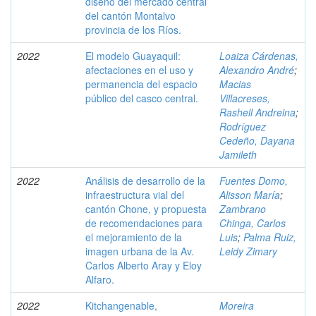
diseño del mercado central
del cantón Montalvo
provincia de los Ríos.
2022
El modelo Guayaquil:
Loaiza Cárdenas,
afectaciones en el uso y
Alexandro André
;
permanencia del espacio
Macias
público del casco central.
Villacreses,
Rashell Andreina
;
Rodríguez
Cedeño, Dayana
Jamileth
2022
Análisis de desarrollo de la
Fuentes Domo,
infraestructura vial del
Alisson María
;
cantón Chone, y propuesta
Zambrano
de recomendaciones para
Chinga, Carlos
el mejoramiento de la
Luis
;
Palma Ruiz,
imagen urbana de la Av.
Leidy Zimary
Carlos Alberto Aray y Eloy
Alfaro.
2022
Kitchangenable,
Moreira