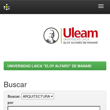
Skip
navigation
UNIVERSIDAD LAICA "ELOY ALFARO" DE MANABI
Buscar
Buscar:
por