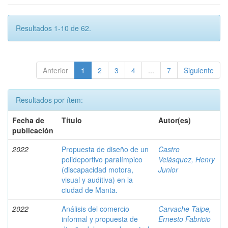
Resultados 1-10 de 62.
Anterior
1
2
3
4
...
7
Siguiente
Resultados por ítem:
Fecha de
Título
Autor(es)
publicación
2022
Propuesta de diseño de un
Castro
polideportivo paralímpico
Velásquez, Henry
(discapacidad motora,
Junior
visual y auditiva) en la
ciudad de Manta.
2022
Análisis del comercio
Carvache Taipe,
informal y propuesta de
Ernesto Fabricio