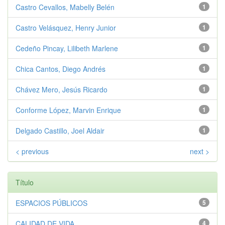
Castro Cevallos, Mabelly Belén
1
Castro Velásquez, Henry Junior
1
Cedeño Pincay, Lilibeth Marlene
1
Chica Cantos, Diego Andrés
1
Chávez Mero, Jesús Ricardo
1
Conforme López, Marvin Enrique
1
Delgado Castillo, Joel Aldair
1
< previous
next >
Título
ESPACIOS PÚBLICOS
5
CALIDAD DE VIDA
4