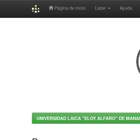
Página de inicio
Listar
Ayuda
Skip
navigation
UNIVERSIDAD LAICA "ELOY ALFARO" DE MANA