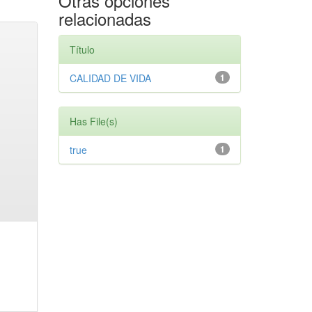
Otras opciones
relacionadas
Título
CALIDAD DE VIDA
1
Has File(s)
true
1