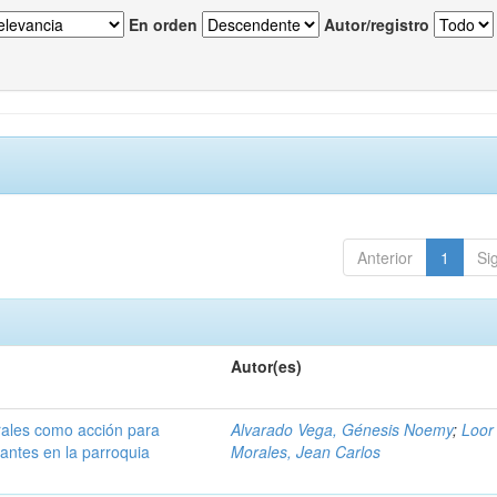
En orden
Autor/registro
Anterior
1
Si
Autor(es)
orales como acción para
Alvarado Vega, Génesis Noemy
;
Loor
tantes en la parroquia
Morales, Jean Carlos