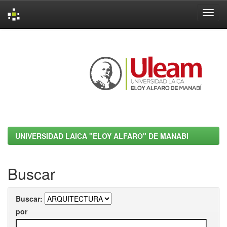
Skip
navigation
UNIVERSIDAD LAICA "ELOY ALFARO" DE MANABI
Buscar
Buscar:
por