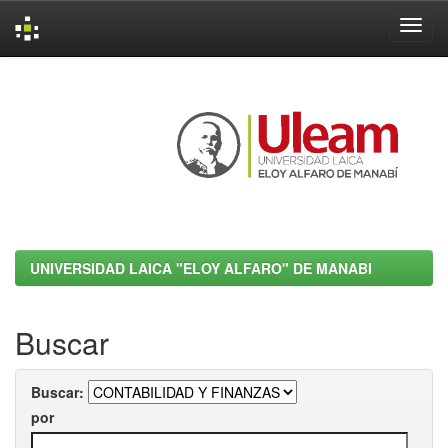
Skip
navigation
UNIVERSIDAD LAICA "ELOY ALFARO" DE MANABI
Buscar
Buscar:
por