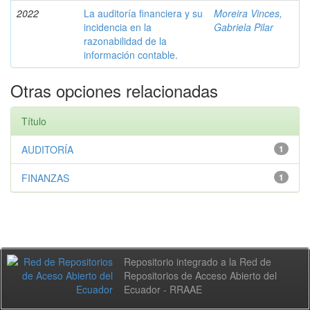
2022
La auditoría financiera y su
Moreira Vinces,
incidencia en la
Gabriela Pilar
razonabilidad de la
información contable.
Otras opciones relacionadas
Título
AUDITORÍA
1
FINANZAS
1
Repositorio integrado a la Red de
Repositorios de Acceso Abierto del
Ecuador - RRAAE