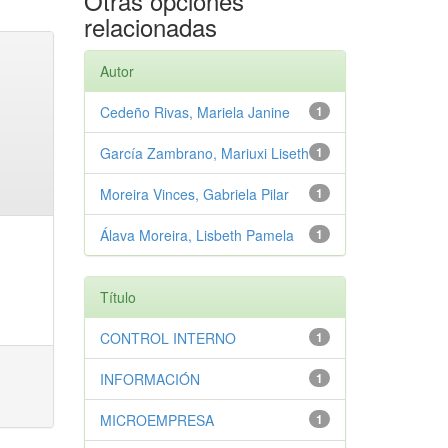
Otras opciones
relacionadas
Autor
Cedeño Rivas, Mariela Janine
1
García Zambrano, Mariuxi Liseth
1
Moreira Vinces, Gabriela Pilar
1
Álava Moreira, Lisbeth Pamela
1
Título
CONTROL INTERNO
1
INFORMACIÓN
1
MICROEMPRESA
1