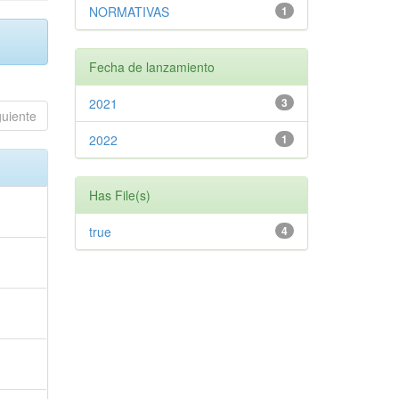
NORMATIVAS
1
Fecha de lanzamiento
2021
3
guiente
2022
1
Has File(s)
true
4