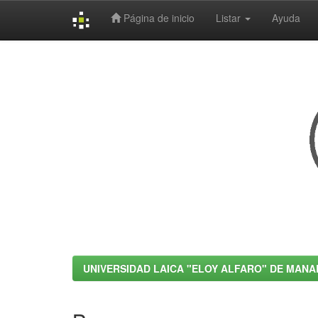
Página de inicio
Listar
Ayuda
Skip
navigation
UNIVERSIDAD LAICA "ELOY ALFARO" DE MANA