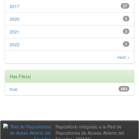
2017
27
2020
5
2021
3
2022
1
next >
Has File(s)
true
483
Repositorio integrado a la Red de
Repositorios de Acceso Abierto del
Ecuador - RRAAE