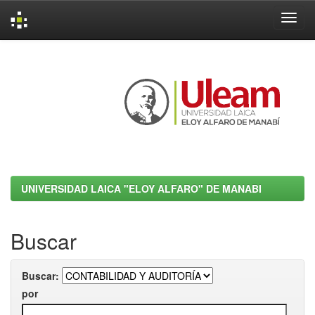
Skip
navigation
UNIVERSIDAD LAICA "ELOY ALFARO" DE MANABI
Buscar
Buscar:
por